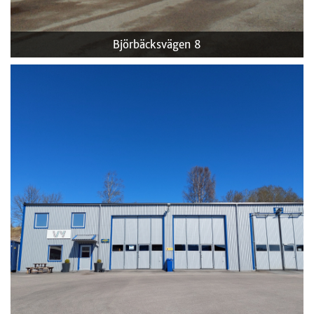
Björbäcksvägen 8