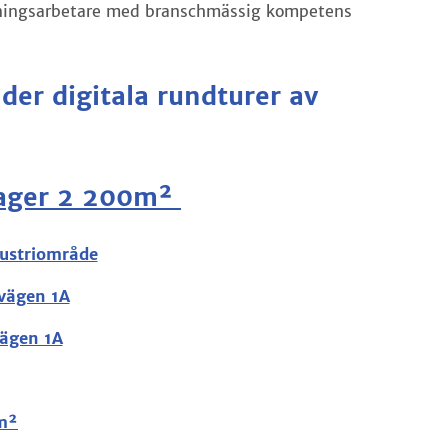
ggningsarbetare med branschmässig kompetens
nder digitala rundturer av
ager 2 200
m²
dustriområde
svägen 1A
vägen 1A
 m²