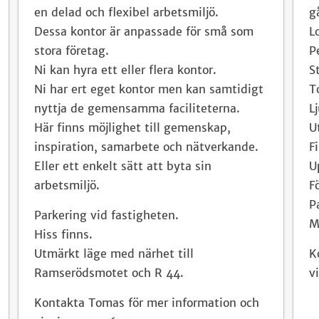
en delad och flexibel arbetsmiljö.
g
Dessa kontor är anpassade för små som
L
stora företag.
P
Ni kan hyra ett eller flera kontor.
S
Ni har ert eget kontor men kan samtidigt
T
nyttja de gemensamma faciliteterna.
L
Här finns möjlighet till gemenskap,
U
inspiration, samarbete och nätverkande.
F
Eller ett enkelt sätt att byta sin
U
arbetsmiljö.
F
P
Parkering vid fastigheten.
M
Hiss finns.
Utmärkt läge med närhet till
K
Ramserödsmotet och R 44.
v
Kontakta Tomas för mer information och