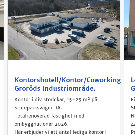
Kontorshotell/Kontor/Coworking
L
Groröds Industriområde.
G
Kontor i div storlekar, 15-25 m² på
F
Stureparksvägen 1A.
S
Totalrenoverad fastighet med
N
ombyggnationer 2026.
4
Här erbjuder vi ett antal lediga kontor i
P