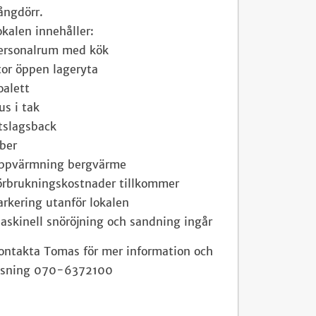
ångdörr.
okalen innehåller:
ersonalrum med kök
tor öppen lageryta
oalett
jus i tak
tslagsback
iber
ppvärmning bergvärme
örbrukningskostnader tillkommer
arkering utanför lokalen
askinell snöröjning och sandning ingår
ontakta Tomas för mer information och
isning 070-6372100