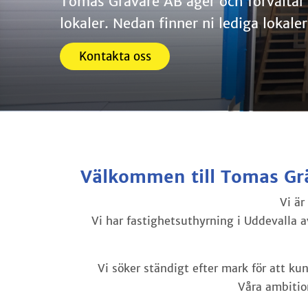
Tomas Grävare AB äger och förvaltar et
lokaler. Nedan finner ni lediga lokaler
Kontakta oss
Välkommen
till Tomas Gr
Vi är
Vi har fastighetsuthyrning i Uddevalla av 
Vi söker ständigt efter mark för att ku
Våra ambition