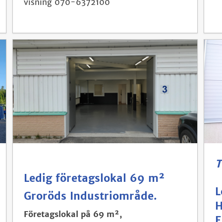
visning 070-6372100
T
Ledig företagslokal 69 m²
L
Groröds Industriområde.
H
Företagslokal på 69 m²,
E