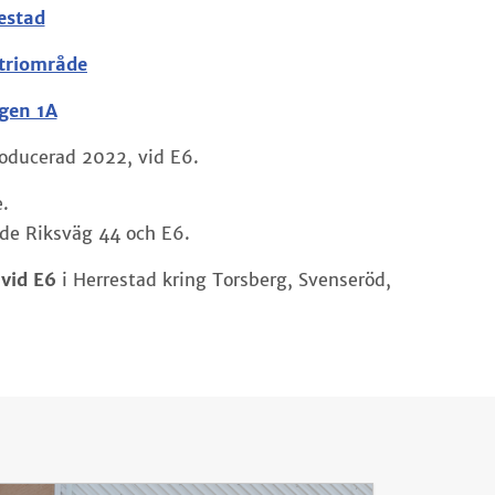
estad
striområde
gen 1A
oducerad 2022, vid E6.
.
åde Riksväg 44 och E6.
t
vid E6
i Herrestad kring Torsberg, Svenseröd,