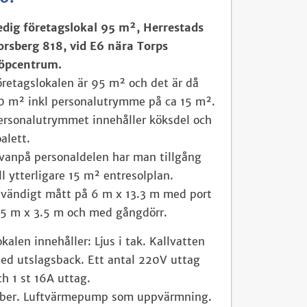
edig företagslokal
95 m², Herrestads
orsberg 818, vid E6 nära Torps
öpcentrum.
öretagslokalen är 95 m² och det är då
0 m² inkl personalutrymme på ca 15 m².
ersonalutrymmet innehåller köksdel och
oalett.
vanpå personaldelen har man tillgång
ill ytterligare 15 m² entresolplan.
nvändigt mått på 6 m x 13.3 m med port
.5 m x 3.5 m och med gångdörr.
okalen innehåller: Ljus i tak. Kallvatten
ed utslagsback. Ett antal 220V uttag
ch 1 st 16A uttag.
iber. Luftvärmepump som uppvärmning.