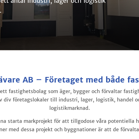
t antal industri, lager och logistik
.
ävare AB – Företaget med både fas
 ett fastighetsbolag som äger, bygger och förvaltar fastig
div företagslokaler till industri, lager, logistik, handel 
logistikmarknad.
nna starta markprojekt för att tillgodose våra potentiell
er med dessa projekt och byggnationer är att de förvalta