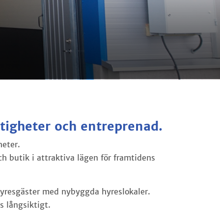
tigheter och entreprenad.
heter.
och butik i attraktiva lägen för framtidens
a hyresgäster med nybyggda hyreslokaler.
s långsiktigt.