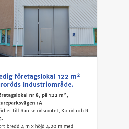
edig företagslokal 122 m²
roröds Industriområde.
öretagslokal nr 8, på 122 m²,
tureparksvägen 1A
ärhet till Ramserödsmotet, Kuröd och R
4.
ort bredd 4 m x höjd 4.20 m med