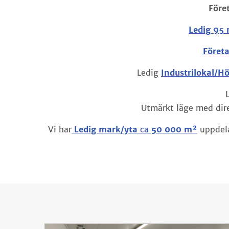
Före
Ledig 95 
Föret
Ledig
Industrilokal/H
Utmärkt läge med dire
Vi har
Ledig mark/yta
ca
50 000 m²
uppdela