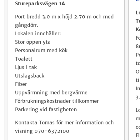
Stureparksvägen 1A
L
Port bredd 3.0 m x höjd 2.70 m och med
T
gångdörr.
K
Lokalen innehåller:
F
Stor öppen yta
8
Personalrum med kök
P
Toalett
t
Ljus i tak
O
Utslagsback
t
Fiber
I
Uppvärmning med bergvärme
3
Förbrukningskostnader tillkommer
Parkering vid fastigheten
L
m
Kontakta Tomas för mer information och
o
visning 070-6372100
F