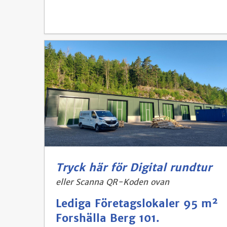
Tryck här för Digital rundtur
eller Scanna QR-Koden ovan
Lediga Företagslokaler 95 m²
Forshälla Berg 101.