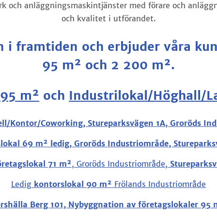
ark och anläggningsmaskintjänster med förare och anlä
och kvalitet i utförandet.
in i framtiden och erbjuder våra ku
95 m² och 2 200 m².
 95 m²
och
Industrilokal/Höghall/L
ll/Kontor/Coworking, Stureparksvägen 1A, Groröds In
lokal 69 m² ledig, Groröds Industriområde, Sturepark
öretagslokal 71 m²
, Groröds Industriområde,
Stureparks
Ledig
kontorslokal 90 m²
Frölands Industriområde
rshälla Berg 101, Nybyggnation av företagslokaler 95