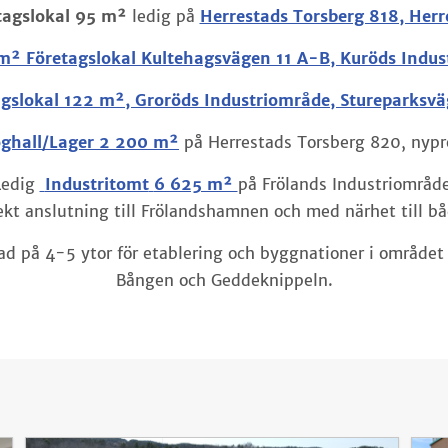
tagslokal 95 m²
ledig på
Herrestads Torsberg 818, Herr
m² Företagslokal Kultehagsvägen 11 A-B, Kuröds Indu
agslokal 122 m², Groröds Industriområde, Stureparksvä
öghall/Lager
2 200 m²
på Herrestads Torsberg 820, nypr
Ledig
Industritomt
6 625 m²
på Frölands Industriområde
kt anslutning till Frölandshamnen och med närhet till b
d på 4-5 ytor för etablering och byggnationer i område
Bången och Geddeknippeln.