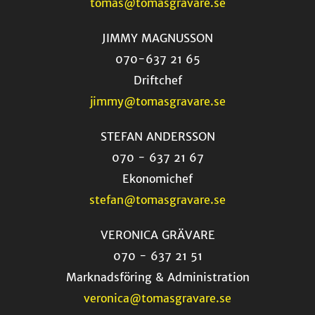
tomas@tomasgravare.se
JIMMY MAGNUSSON
070-637 21 65
Driftchef
jimmy@tomasgravare.se
STEFAN ANDERSSON
070 - 637 21 67
Ekonomichef
stefan@tomasgravare.se
VERONICA GRÄVARE
070 - 637 21 51
Marknadsföring & Administration
veronica@tomasgravare.se