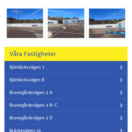
Våra Fastigheter
Björbäcksvägen 7
Björbäcksvägen 8
Brunegårdsvägen 2 A
Brunegårdsvägen 2 B-C
Brunegårdsvägen 2 D
Bräckevägen 10