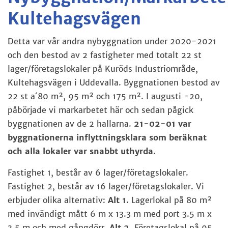
Kultehagsvägen
Detta var vår andra nybyggnation under 2020-2021
och den bestod av 2 fastigheter med totalt 22 st
lager/företagslokaler på Kuröds Industriområde,
Kultehagsvägen i Uddevalla.
Byggnationen bestod av
22 st a´80 m², 95 m² och 175 m².
I augusti -20,
påbörjade vi markarbetet här och sedan pågick
byggnationen av de 2 hallarna.
21-02-01 var
byggnationerna inflyttningsklara som beräknat
och alla lokaler var snabbt uthyrda.
Fastighet 1, består av 6 lager/företagslokaler.
Fastighet 2, består av 16 lager/företagslokaler.
Vi
erbjuder olika alternativ:
Alt 1.
Lagerlokal på 80 m²
med invändigt mått 6 m x 13.3 m med port 3.5 m x
3.5 m och med gångdörr.
Alt 2.
Företagslokal på 95