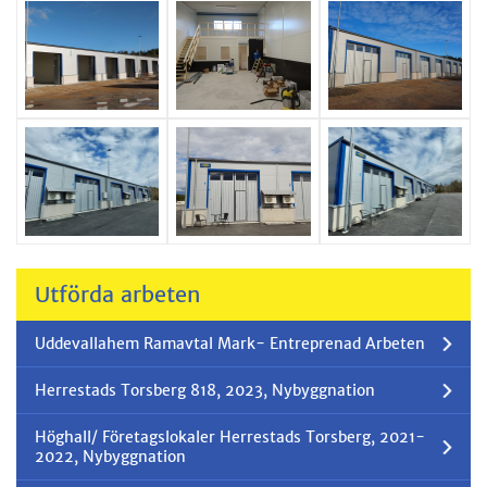
Utförda arbeten
Uddevallahem Ramavtal Mark- Entreprenad Arbeten
Herrestads Torsberg 818, 2023, Nybyggnation
Höghall/ Företagslokaler Herrestads Torsberg, 2021-
2022, Nybyggnation