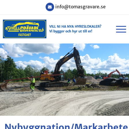
info@tomasgravare.se
Nybyggnation/Markarbete