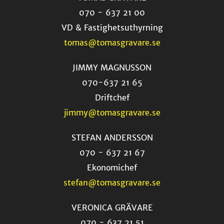
070 - 637 21 00
VD & Fastighetsuthyrning
tomas@tomasgravare.se
JIMMY MAGNUSSON
070-637 21 65
Driftchef
jimmy@tomasgravare.se
STEFAN ANDERSSON
070 - 637 21 67
Ekonomichef
stefan@tomasgravare.se
VERONICA GRÄVARE
070 - 637 21 51