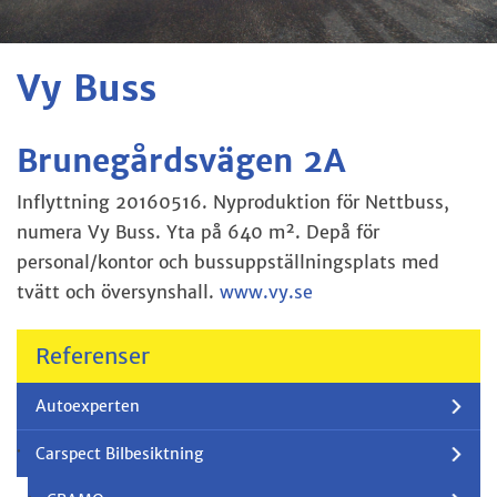
Vy Buss
Brunegårdsvägen 2A
Inflyttning 20160516. Nyproduktion för Nettbuss,
numera Vy Buss.
Yta på 640 m². Depå för
personal/kontor och bussuppställningsplats
med
tvätt och översynshall.
www.vy.se
Referenser
Autoexperten
Carspect Bilbesiktning