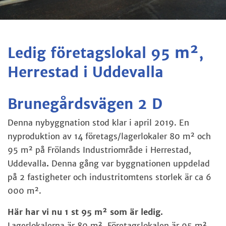
m²
Ledig företagslokal 95
,
Herrestad i Uddevalla
Brunegårdsvägen 2 D
Denna nybyggnation stod klar i april 2019.
En
nyproduktion av 14 företags/lagerlokaler 80 m² och
95 m² på Frölands Industriområde i Herrestad,
Uddevalla
.
Denna gång var byggnationen uppdelad
på 2 fastigheter och industritomtens storlek är ca 6
000 m².
Här har vi nu 1 st 95 m² som är ledig.
Lagerlokalerna är 80 m².
Företagslokalen är 95 m²