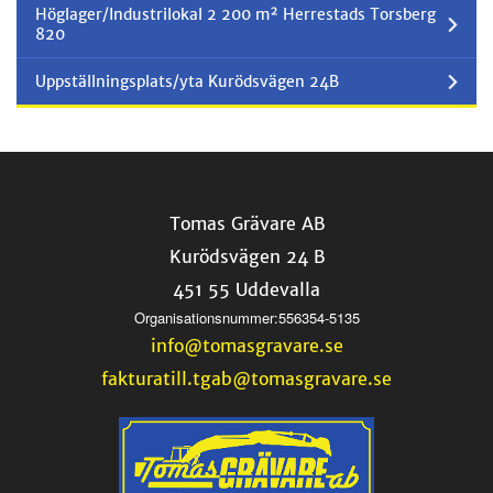
Höglager/Industrilokal 2 200 m² Herrestads Torsberg
820
Uppställningsplats/yta Kurödsvägen 24B
Tomas Grävare AB
Kurödsvägen 24 B
451 55 Uddevalla
Organisationsnummer:556354-5135
info@tomasgravare.se
fakturatill.tgab@tomasgravare.se