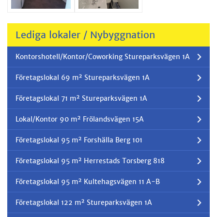
Lediga lokaler / Nybyggnation
Kontorshotell/Kontor/Coworking Stureparksvägen 1A
Företagslokal 69 m² Stureparksvägen 1A
Företagslokal 71 m² Stureparksvägen 1A
Lokal/Kontor 90 m² Frölandsvägen 15A
Företagslokal 95 m² Forshälla Berg 101
Företagslokal 95 m² Herrestads Torsberg 818
Företagslokal 95 m² Kultehagsvägen 11 A-B
Företagslokal 122 m² Stureparksvägen 1A